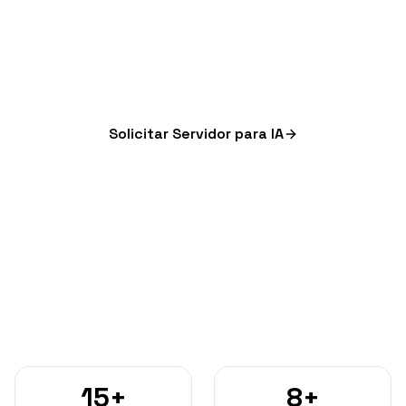
manutenção mensal e suporte técnico em
português — feito por engenheiros que vivem
de IA todos os dias.
Solicitar Servidor para IA
Ver Especificações
15+
8+